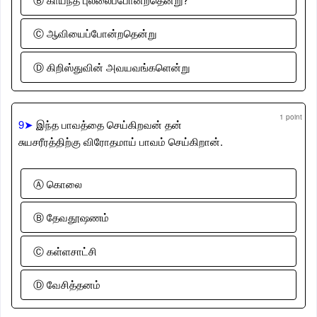
Ⓒ ஆவியைப்போன்றதென்று
Ⓓ கிறிஸ்துவின் அவயவங்களென்று
1 point
9➤
இந்த பாவத்தை செய்கிறவன் தன்
சுயசரீரத்திற்கு விரோதமாய் பாவம் செய்கிறான்.
Ⓐ கொலை
Ⓑ தேவதூஷணம்
Ⓒ கள்ளசாட்சி
Ⓓ வேசித்தனம்