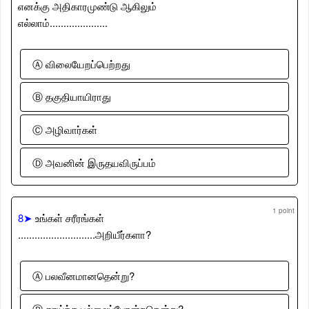
எனக்கு அதிகாரமுண்டு ஆகிலும்
எல்லாம்.....................
Ⓐ விலையேறப்பெற்றது
Ⓑ தகுதியாயிராது
Ⓒ அழிவார்கள்
Ⓓ அவனின் இருதயவிருப்பம்
1 point
8➤
உங்கள் சரீரங்கள்
............................அறியீர்களா?
Ⓐ பலவீனமானதென்று?
Ⓑ காய்ந்த புல்லைப்போன்றதென்று?