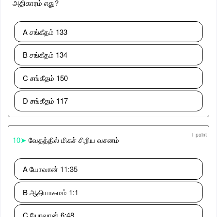
அதிகாரம் எது?
A சங்கீதம் 133
B சங்கீதம் 134
C சங்கீதம் 150
D சங்கீதம் 117
1 point
10➤
வேதத்தில் மிகச் சிறிய வசனம்
A யோவான் 11:35
B ஆதியாகமம் 1:1
C யோவான் 6:48