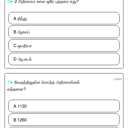
6➤
2 அதிகாரம் உள்ள ஒரே புத்தகம் எது?
A தீத்து
B ஆகாய்
C ஒபதியா
D ஆபகூக்
1 point
7➤
வேதத்திலுள்ள மொத்த அதிகாரங்கள்
எத்தனை?
A 1130
B 1260