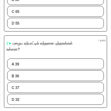
C 65
D 55
1 point
2➤
பழைய ஏற்பாட்டில் எத்தனை புத்தகங்கள்
உள்ளன?
A 39
B 36
C 37
D 32