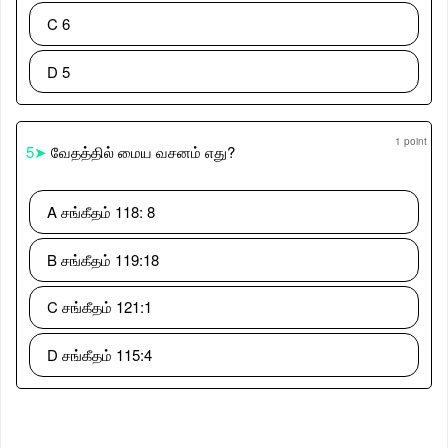
C 6
D 5
1 point
5➤
வேதத்தில் மைய வசனம் எது?
A சங்கீதம் 118: 8
B சங்கீதம் 119:18
C சங்கீதம் 121:1
D சங்கீதம் 115:4