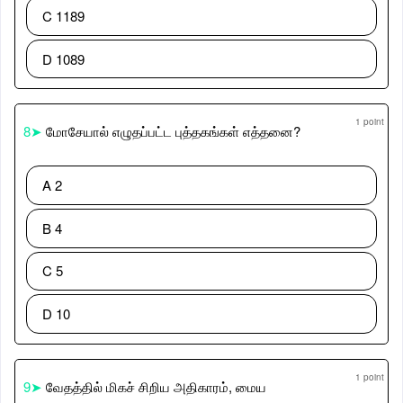
C 1189
D 1089
1 point
8➤
மோசேயால் எழுதப்பட்ட புத்தகங்கள் எத்தனை?
A 2
B 4
C 5
D 10
1 point
9➤
வேதத்தில் மிகச் சிறிய அதிகாரம், மைய