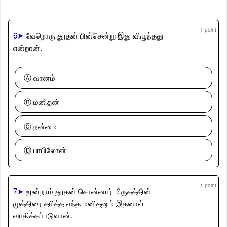
1 point
6➤
வேறொரு தூதன் பின்சென்று இது விழுந்தது
என்றான்.
Ⓐ வானம்
Ⓑ மனிதன்
Ⓒ நன்மை
Ⓓ பாபிலோன்
1 point
7➤
மூன்றாம் தூதன் சொன்னார் மிருகத்தின்
முத்திரை தரித்த எந்த மனிதனும் இதனால்
வாதிக்கப்படுவான்.