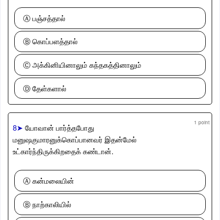
Ⓐ பஞ்சத்தால்
Ⓑ கொப்பளத்தால்
Ⓒ அக்கினியினாலும் கந்தகத்தினாலும்
Ⓓ தேள்களால்
1 point
8➤
யோவான் பார்த்தபோது
மனுஷகுமாரனுக்கொப்பானவர் இதன்மேல்
உட்கார்ந்திருக்கிறதைக் கண்டான்.
Ⓐ கன்மலையின்
Ⓑ நாற்காலியில்