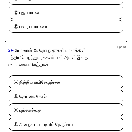
Ⓒ புதுப்பாட்டை
Ⓓ பழைய பாடலை
1 point
5➤
யோவான் வேறொரு தூதன் வானத்தின்
மத்தியில் பறந்துவரக்கண்டான் அவன் இதை
உடையவனாயிருந்தான்.
Ⓐ நித்திய சுவிசேஷத்தை
Ⓑ தெய்வீக கோல்
Ⓒ புஸ்தகத்தை
Ⓓ அவருடைய மடியில் நெருப்பை