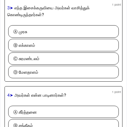
1 point
3➤
எந்த இசைக்கருவியை அவர்கள் வாசித்துக்
கொண்டிருந்தார்கள்?
Ⓐ முரசு
Ⓑ எக்காளம்
Ⓒ சுரமண்டலம்
Ⓓ மேளதாளம்
1 point
4➤
அவர்கள் என்ன பாடினார்கள்?
Ⓐ கீர்த்தனை
Ⓑ சங்கீதம்