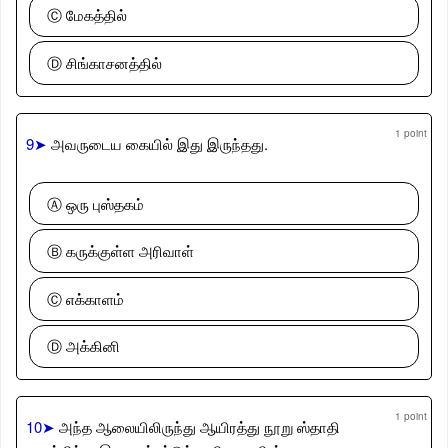
Ⓒ மேகத்தில்
Ⓓ சிங்காசனத்தில்
1 point
9➤
அவருடைய கையில் இது இருந்தது.
Ⓐ ஒரு புஸ்தகம்
Ⓑ கருக்குள்ள அரிவாள்
Ⓒ எக்காளம்
Ⓓ அக்கினி
1 point
10➤
அந்த ஆலையிலிருந்து ஆயிரத்து நூறு ஸ்தாதி